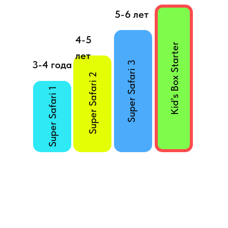
5-6 лет
4-5
Kid’s Box Starter
лет
3-4 года
Super Safari 3
Super Safari 2
Super Safari 1